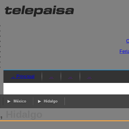
C
Feri
→ Principal
→
→
→
México
Hidalgo
,
Hidalgo