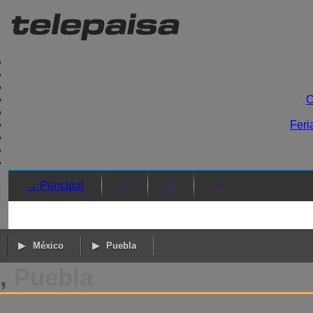
C
Feri
→ Principal
→
→
→
México
Puebla
,
Puebla