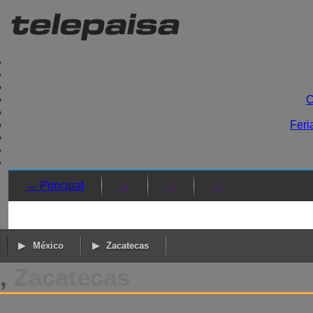
C
Feri
→ Principal
→
→
→
México
Zacatecas
,
Zacatecas