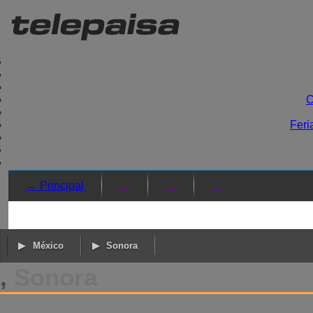
C
Feri
→ Principal
→
→
→
México
Sonora
,
Sonora