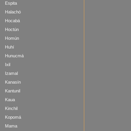
Espita
Halachó
Hocabá
Hoctún
Homún
Huhí
Hunucmá
Ixil
Izamal
Kanasín
Kantunil
Kaua
Kinchil
Kopomá
Mama