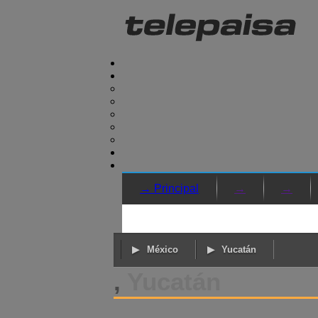
→ Principal
→
→
México
Yucatán
,
Yucatán