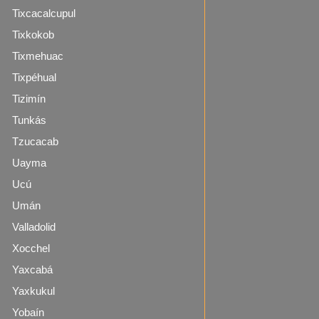
Tixcacalcupul
Tixkokob
Tixmehuac
Tixpéhual
Tizimín
Tunkás
Tzucacab
Uayma
Ucú
Umán
Valladolid
Xocchel
Yaxcabá
Yaxkukul
Yobaín