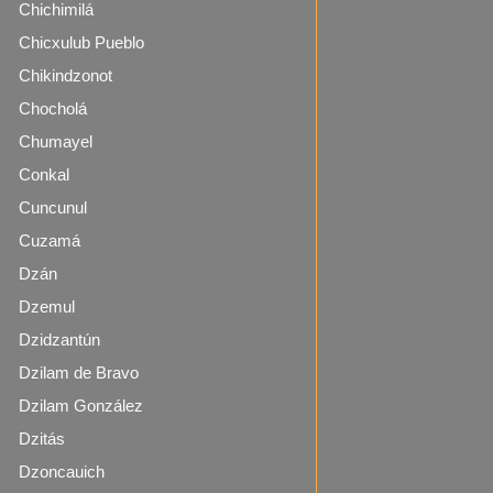
Chichimilá
Chicxulub Pueblo
Chikindzonot
Chocholá
Chumayel
Conkal
Cuncunul
Cuzamá
Dzán
Dzemul
Dzidzantún
Dzilam de Bravo
Dzilam González
Dzitás
Dzoncauich