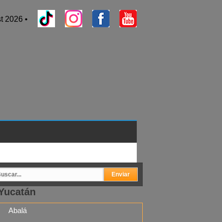
t 2026 •
Yucatán
Abalá