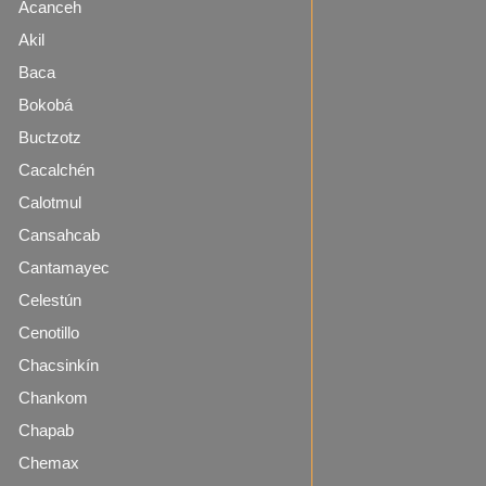
Acanceh
Akil
Baca
Bokobá
Buctzotz
Cacalchén
Calotmul
Cansahcab
Cantamayec
Celestún
Cenotillo
Chacsinkín
Chankom
Chapab
Chemax