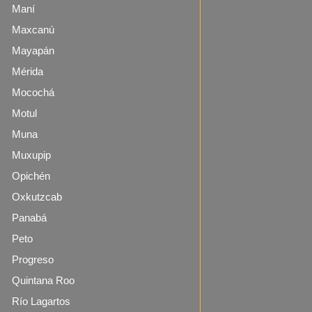
Maní
Maxcanú
Mayapán
Mérida
Mocochá
Motul
Muna
Muxupip
Opichén
Oxkutzcab
Panabá
Peto
Progreso
Quintana Roo
Río Lagartos