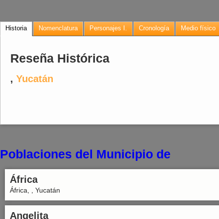
Historia
Nomenclatura
Personajes I.
Cronología
Medio físico
Reseña Histórica
,
Yucatán
Poblaciones del Municipio de
África
África, , Yucatán
Angelita