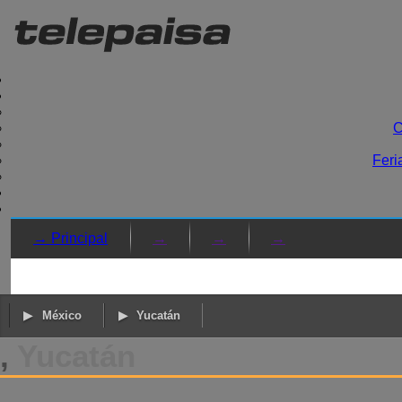
C
Feri
→ Principal
→
→
→
México
Yucatán
,
Yucatán