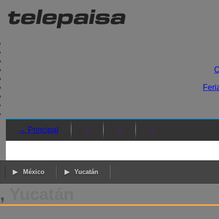
C
Feri
→ Principal
→
→
→
México
Yucatán
,
Yucatán