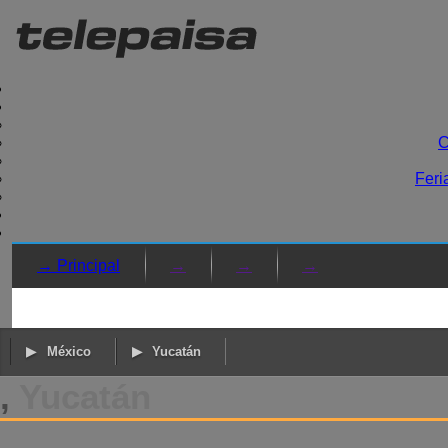
C
Feri
→ Principal
→
→
→
México
Yucatán
,
Yucatán