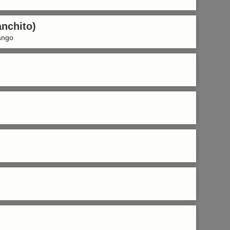
anchito)
rango