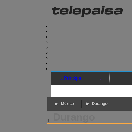
→ Principal
→
→
México
Durango
,
Durango