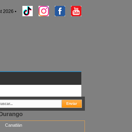
t 2026 •
Durango
Canatlán