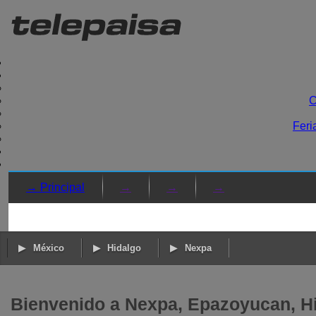
C
Feri
→ Principal
→
→
→
México
Hidalgo
Nexpa
Bienvenido a Nexpa, Epazoyucan, H