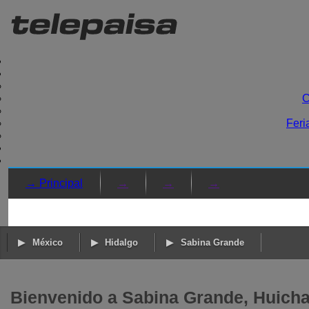
C
Feri
→ Principal
→
→
→
México
Hidalgo
Sabina Grande
Bienvenido a Sabina Grande, Huicha