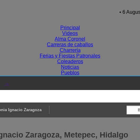
• 6 Augus
Principal
Videos
Alma Coronel
Carreras de caballos
Charrería
Ferias y Fiestas Patronales
Coleaderos
Noticias
Pueblos
→
onia Ignacio Zaragoza
Ignacio Zaragoza, Metepec, Hidalgo