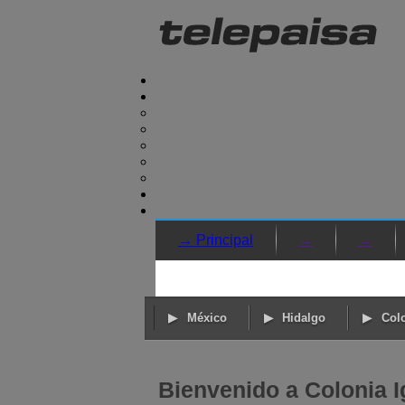
→ Principal
→
→
México
Hidalgo
Col
Bienvenido a Colonia 