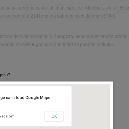
oblación perteneciente al municipio de Metepec, en el Es
se encuentra a 2141 metros sobre el nivel del mar (SNM).
historia de Colonia Ignacio Zaragoza, esperamos tenerla pront
leyenda de este lugar para que todos lo puedan disfrutar.
goza?
age can't load Google Maps
OK
website?