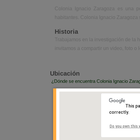
Colonia Ignacio Zaragoza es una p
habitantes. Colonia Ignacio Zaragoza 
Historia
Trabajamos en la investigación de la 
invitamos a compartir un video, foto o 
Ubicación
¿Dónde se encuentra Colonia Ignacio Zara
This p
correctly.
Do you own this 