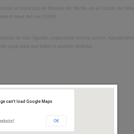
iente al municipio de Mineral del Monte, en el Estado de Hid
bre el nivel del mar (SNM).
historia de San Agustín, esperamos tenerla pronto. Agradecem
ste lugar para que todos lo puedan disfrutar.
age can't load Google Maps
OK
website?