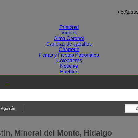
• 8 Augus
Principal
Videos
Alma Coronel
Carreras de caballos
Charrería
Ferias y Fiestas Patronales
Coleaderos
Noticias
Pueblos
→
 Agustín
ín, Mineral del Monte, Hidalgo