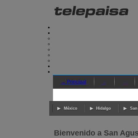
→ Principal
→
→
México
Hidalgo
San
Bienvenido a San Agust