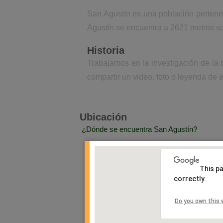
San Agustín es una población pertenec
Agustín se encuentra a 2621 metros so
Historia
Trabajamos en la investigación de la 
compartir un video, foto o leyenda de e
Ubicación
¿Dónde se encuentra San Agustín?
This p
correctly.
Do you own this 