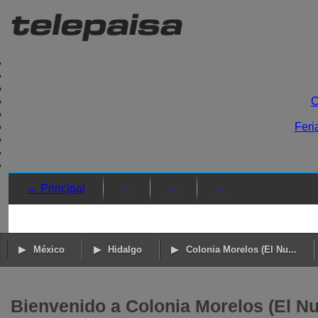
C
Feri
→ Principal
→
→
→
México
Hidalgo
Colonia Morelos (El Nu...
Bienvenido a Colonia Morelos (El Nu