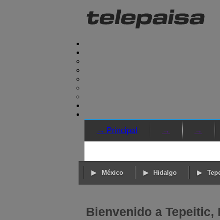
→ Principal
→
→
México
Hidalgo
Tepe
Bienvenido a Tepeitic,