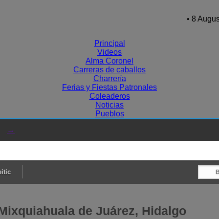
• 8 Augus
Principal
Videos
Alma Coronel
Carreras de caballos
Charrería
Ferias y Fiestas Patronales
Coleaderos
Noticias
Pueblos
→
itic
 Mixquiahuala de Juárez, Hidalgo