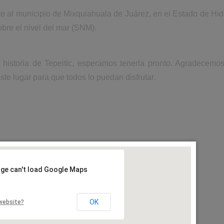
te al municipio de Mixquiahuala de Juárez, en el Estado de Hi
bre el nivel del mar (SNM).
 historia de Tepeitic, esperamos tenerla pronto. Agradecemo
ste lugar para que todos lo puedan disfrutar.
age can't load Google Maps
OK
website?