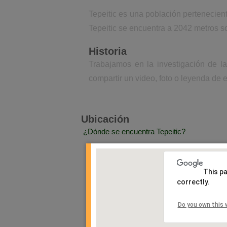
Tepeitic es una población pertenecien
Tepeitic se encuentra a 2042 metros so
Historia
Trabajamos en la investigación de la
compartir un video, foto o leyenda de e
Ubicación
¿Dónde se encuentra Tepeitic?
This p
correctly.
Do you own this 