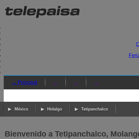
C
Feri
→ Principal
→
→
→
México
Hidalgo
Tetipanchalco
Bienvenido a Tetipanchalco, Molang