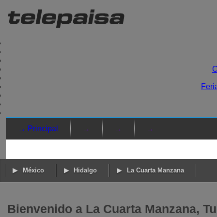
C
Feri
→ Principal
→
→
→
México
Hidalgo
La Cuarta Manzana
Bienvenido a La Cuarta Manzana, Tul