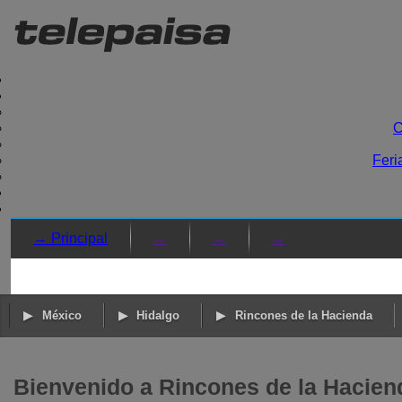
C
Feri
→ Principal
→
→
→
México
Hidalgo
Rincones de la Hacienda
Bienvenido a Rincones de la Hacien