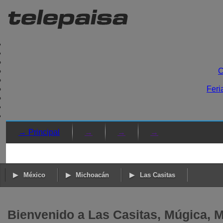
C
Feri
→ Principal
→
→
→
México
Michoacán
Las Casitas
Bienvenido a Las Casitas, Múgica, 