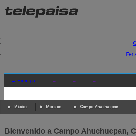
C
Feri
→ Principal
→
→
→
México
Morelos
Campo Ahuehuepan
Bienvenido a Campo Ahuehuepan, C