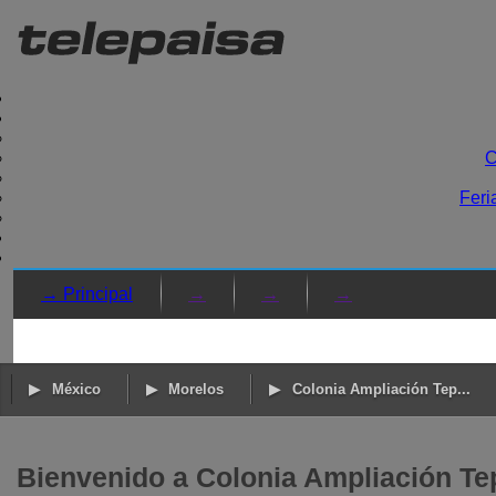
C
Feri
→ Principal
→
→
→
México
Morelos
Colonia Ampliación Tep...
Bienvenido a Colonia Ampliación Te