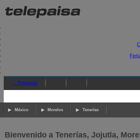
C
Feri
→ Principal
→
→
→
México
Morelos
Tenerías
Bienvenido a Tenerías, Jojutla, More