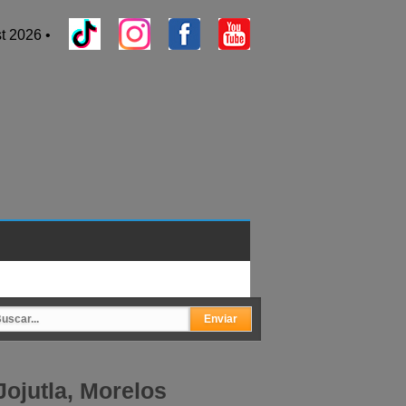
t 2026 •
Jojutla, Morelos