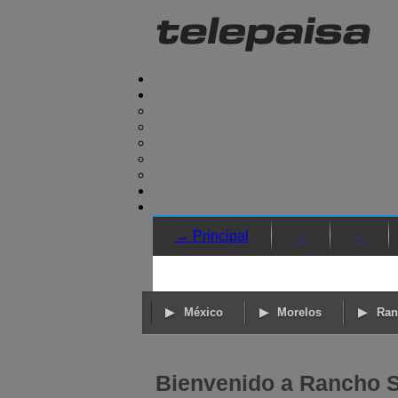
→ Principal
→
→
México
Morelos
Ran
Bienvenido a Rancho Sa