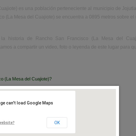
jiote) es una población perteneciente al municipio de Jojutl
o (La Mesa del Cuajiote) se encuentra a 0895 metros sobre el 
 la historia de Rancho San Francisco (La Mesa del Cuajio
mos a compartir un video, foto o leyenda de este lugar para qu
 (La Mesa del Cuajiote)?
age can't load Google Maps
OK
website?