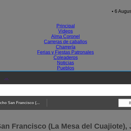
• 6 Augus
Principal
Videos
Alma Coronel
Carreras de caballos
Charrería
Ferias y Fiestas Patronales
Coleaderos
Noticias
Pueblos
→
cho San Francisco (...
n Francisco (La Mesa del Cuajiote), 