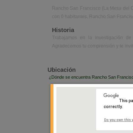
Rancho San Francisco (La Mesa del Cua
con 0 habitantes. Rancho San Francisc
Historia
Trabajamos en la investigación de
Agradecemos tu comprensión y te invita
Ubicación
¿Dónde se encuentra Rancho San Francisco
This p
correctly.
Do you own this 