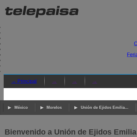
C
Feri
→ Principal
→
→
→
México
Morelos
Unión de Ejidos Emilia...
Bienvenido a Unión de Ejidos Emili