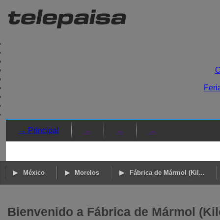
C
Feri
→ Principal
→
→
→
México
Morelos
Fábrica de Mármol (Kil...
Bienvenido a Fábrica de Mármol (Kil