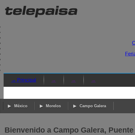
C
Feri
→ Principal
→
→
→
México
Morelos
Campo Galera
Bienvenido a Campo Galera, Puente 