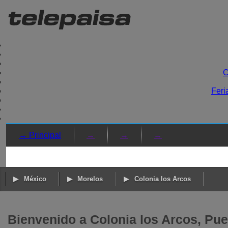
C
Feri
→ Principal
→
→
→
México
Morelos
Colonia los Arcos
Bienvenido a Colonia los Arcos, Puen