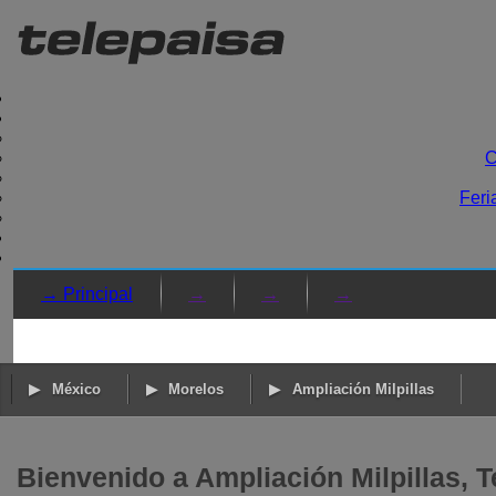
C
Feri
→ Principal
→
→
→
México
Morelos
Ampliación Milpillas
Bienvenido a Ampliación Milpillas, 