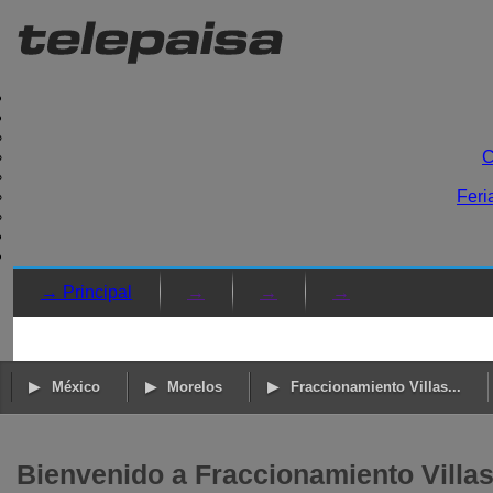
C
Feri
→ Principal
→
→
→
México
Morelos
Fraccionamiento Villas...
Bienvenido a Fraccionamiento Villa