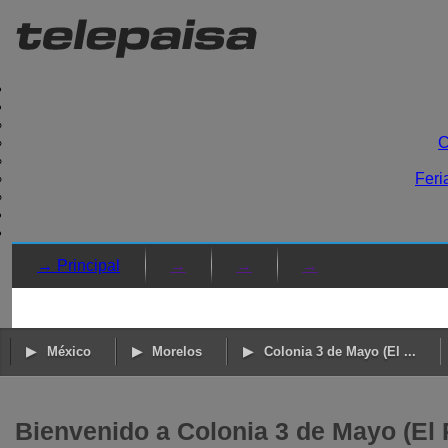
C
Feri
→ Principal
→
→
→
México
Morelos
Colonia 3 de Mayo (El ...
Bienvenido a Colonia 3 de Mayo (El 