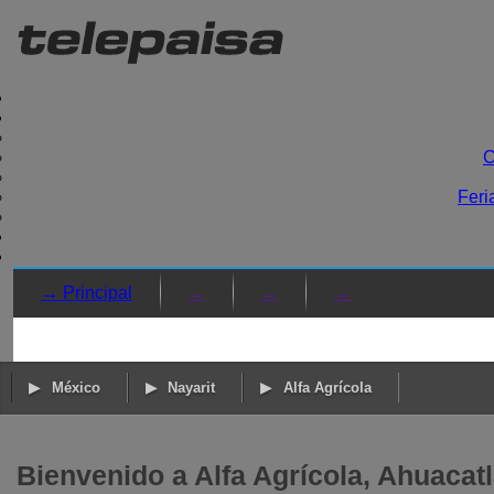
C
Feri
→ Principal
→
→
→
México
Nayarit
Alfa Agrícola
Bienvenido a Alfa Agrícola, Ahuacatl