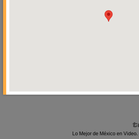
Lo Mejor de México en Video.