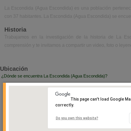
La Escondida (Agua Escondida) es una población perteneci
con 37 habitantes. La Escondida (Agua Escondida) se encuen
Historia
Trabajamos en la investigación de la historia de La E
comprensión y te invitamos a compartir un video, foto o leyen
Ubicación
¿Dónde se encuentra La Escondida (Agua Escondida)?
This page can't load Google M
correctly.
Do you own this website?