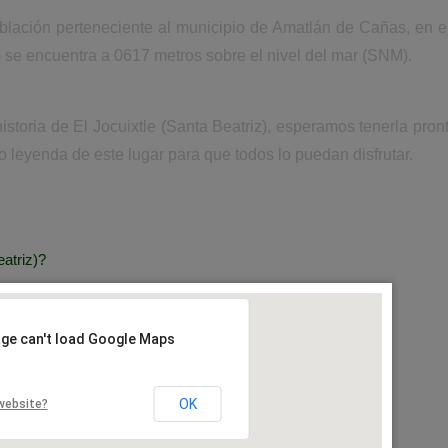
oblación perteneciente al municipio de Amatlán de Cañas, en 
z) se encuentra a 0617 metros sobre el nivel del mar (SNM).
historia de El Jocuixtle (Santa Beatriz), esperamos tenerla pr
 o leyenda de este lugar para que todos lo puedan disfrutar.
atriz)?
age can't load Google Maps
OK
website?