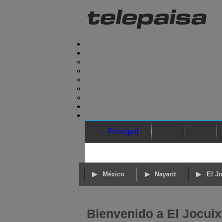
→ Principal
→
→
México
Nayarit
El Jo
Bienvenido a El Jocuix