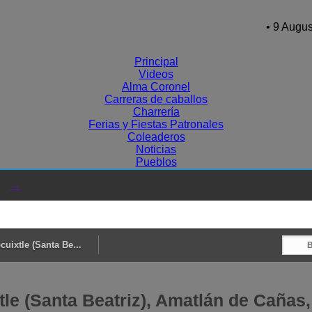
• 9 Augus
Principal
Videos
Alma Coronel
Carreras de caballos
Charrería
Ferias y Fiestas Patronales
Coleaderos
Noticias
Pueblos
→
cuixtle (Santa Be...
tle (Santa Beatriz), Amatlán de Cañas,