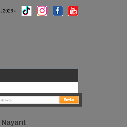
t 2026 •
 Nayarit