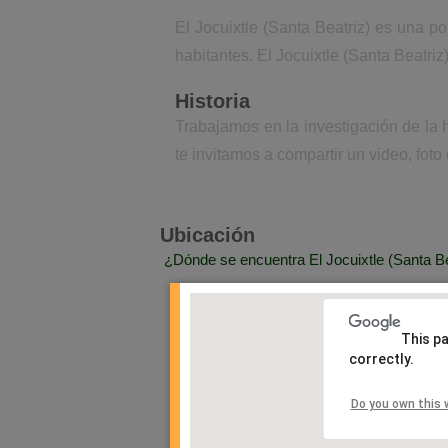
El Jocuixtle (Santa Beatriz) es una p
habitantes. El Jocuixtle (Santa Beatri
Historia
Trabajamos en la investigación de la 
te invitamos a compartir un video, foto
Ubicación
¿Dónde se encuentra El Jocuixtle (Santa Be
This p
correctly.
Do you own this 