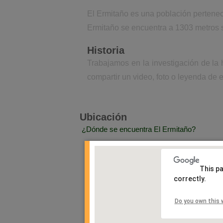
El Ermitaño es una población pertenec
Ermitaño se encuentra a 1303 metros s
Historia
Trabajamos en la investigación de la 
compartir un video, foto o leyenda de e
Ubicación
¿Dónde se encuentra El Ermitaño?
This p
correctly.
Do you own this 