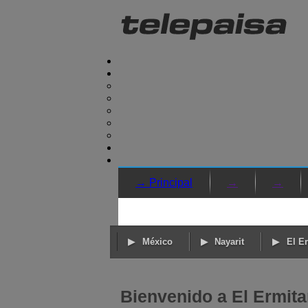
→ Principal
→
→
México
Nayarit
El E
Bienvenido a El Ermita