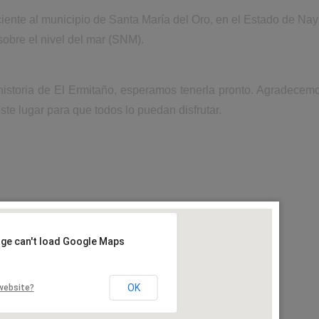
iente al municipio de Santa María del Oro, en el Estado de Naya
obre el nivel del mar (SNM).
historia de El Ermitaño, esperamos tenerla pronto. Agradecem
ste lugar para que todos lo puedan disfrutar.
age can't load Google Maps
OK
website?