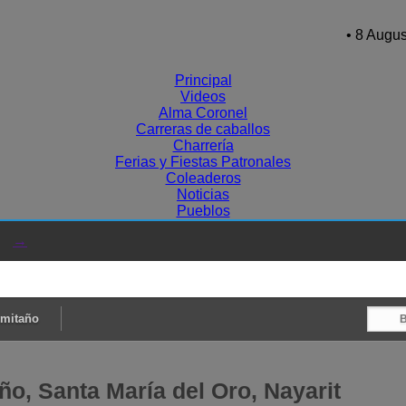
• 8 Augus
Principal
Videos
Alma Coronel
Carreras de caballos
Charrería
Ferias y Fiestas Patronales
Coleaderos
Noticias
Pueblos
→
rmitaño
ño, Santa María del Oro, Nayarit