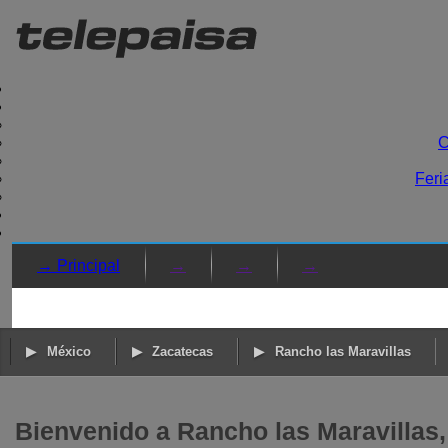
C
Feri
→ Principal
→
→
→
México
Zacatecas
Rancho las Maravillas
Bienvenido a Rancho las Maravillas,