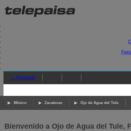
C
Feri
→ Principal
→
→
→
México
Zacatecas
Ojo de Agua del Tule
Bienvenido a Ojo de Agua del Tule, F