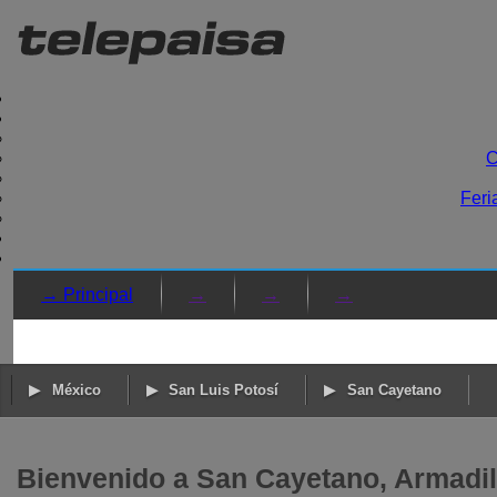
C
Feri
→ Principal
→
→
→
México
San Luis Potosí
San Cayetano
Bienvenido a San Cayetano, Armadill