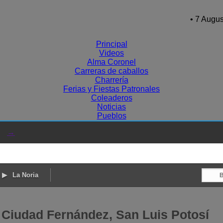
• 7 Augus
Principal
Videos
Alma Coronel
Carreras de caballos
Charrería
Ferias y Fiestas Patronales
Coleaderos
Noticias
Pueblos
→
La Noria
 Ciudad Fernández, San Luis Potosí