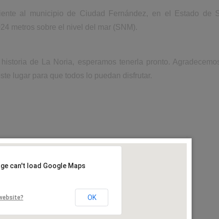
iente al municipio de Ciudad Fernández, en el Estado de 
024 metros sobre el nivel del mar (SNM).
 historia de La Noria, esperamos tenerla pronto. Agradecemo
ste lugar para que todos lo puedan disfrutar.
age can't load Google Maps
OK
website?