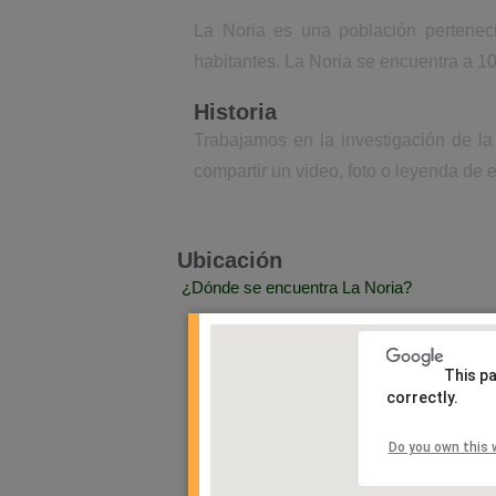
La Noria es una población pertenec
habitantes. La Noria se encuentra a 1
Historia
Trabajamos en la investigación de la
compartir un video, foto o leyenda de e
Ubicación
¿Dónde se encuentra La Noria?
This p
correctly.
Do you own this 