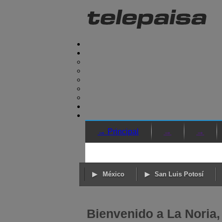
→ Principal
→
→
México
San Luis Potosí
Bienvenido a La Noria,