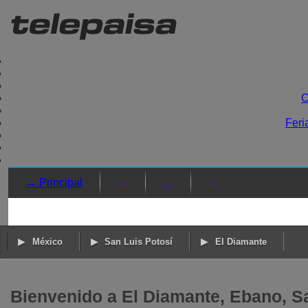
C
Feri
→ Principal
→
→
→
México
San Luis Potosí
El Diamante
Bienvenido a El Diamante, Ebano, S