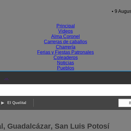
• 9 Augus
Principal
Videos
Alma Coronel
Carreras de caballos
Charrería
Ferias y Fiestas Patronales
Coleaderos
Noticias
Pueblos
→
El Quelital
al, Guadalcázar, San Luis Potosí