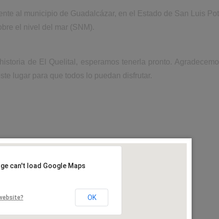
iente al municipio de Guadalcázar, en el Estado de San Luis Pot
bre el nivel del mar (SNM).
historia de El Quelital, esperamos tenerla pronto. Agradecem
ste lugar para que todos lo puedan disfrutar.
age can't load Google Maps
OK
website?