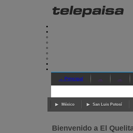
→ Principal
→
→
México
San Luis Potosí
Bienvenido a El Quelit