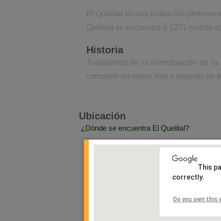
El Quelital es una población pertenec
Quelital se encuentra a 1271 metros so
Historia
Trabajamos en la investigación de la 
compartir un video, foto o leyenda de e
Ubicación
¿Dónde se encuentra El Quelital?
This p
correctly.
Do you own this 