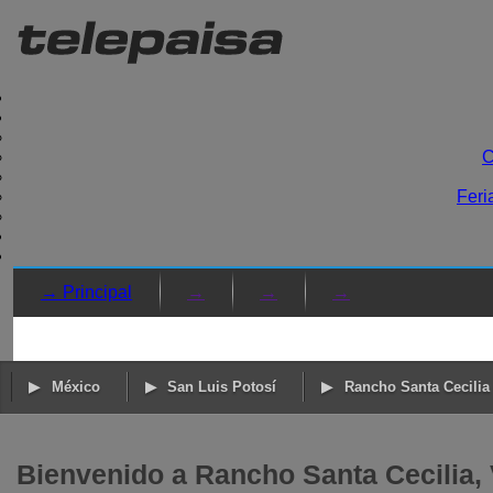
C
Feri
→ Principal
→
→
→
México
San Luis Potosí
Rancho Santa Cecilia
Bienvenido a Rancho Santa Cecilia, V