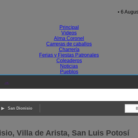
• 6 Augus
Principal
Videos
Alma Coronel
Carreras de caballos
Charrería
Ferias y Fiestas Patronales
Coleaderos
Noticias
Pueblos
→
San Dionisio
io, Villa de Arista, San Luis Potosí