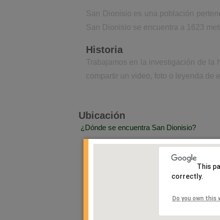
San Dionisio es una población pertene
San Dionisio se encuentra a 1623 metr
Historia
Trabajamos en la investigación de la 
compartir un video, foto o leyenda de e
Ubicación
¿Dónde se encuentra San Dionisio?
This p
correctly.
Do you own this 