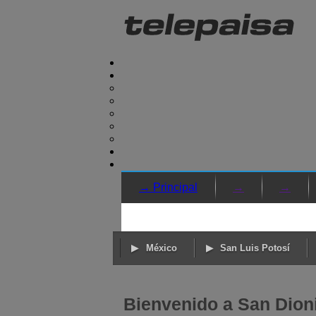
→ Principal
→
→
México
San Luis Potosí
Bienvenido a San Dionis