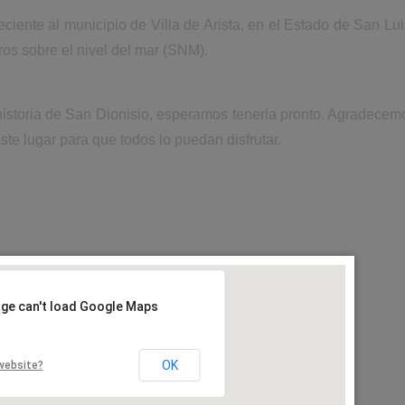
ciente al municipio de Villa de Arista, en el Estado de San Lui
os sobre el nivel del mar (SNM).
historia de San Dionisio, esperamos tenerla pronto. Agradecem
ste lugar para que todos lo puedan disfrutar.
age can't load Google Maps
OK
website?