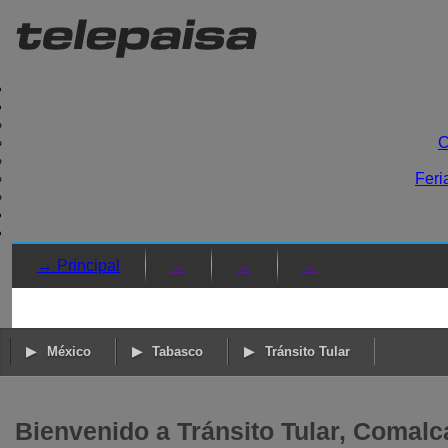
C
Feri
→ Principal
→
→
→
México
Tabasco
Tránsito Tular
Bienvenido a Tránsito Tular, Comalc