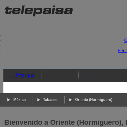
C
Feri
→ Principal
→
→
→
México
Tabasco
Oriente (Hormiguero)
Bienvenido a Oriente (Hormiguero),