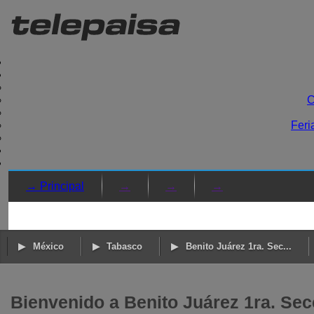
C
Feri
→ Principal
→
→
→
México
Tabasco
Benito Juárez 1ra. Sec...
Bienvenido a Benito Juárez 1ra. Se