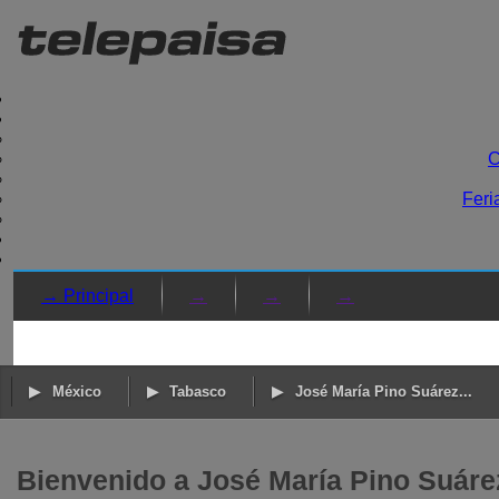
C
Feri
→ Principal
→
→
→
México
Tabasco
José María Pino Suárez...
Bienvenido a José María Pino Suáre