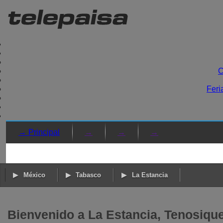
C
Feri
→ Principal
→
→
→
México
Tabasco
La Estancia
Bienvenido a La Estancia, Tenosiqu