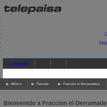
C
Feri
→ Principal
→
→
→
México
Tlaxcala
Fracción el Derramadero
Bienvenido a Fracción el Derramadero