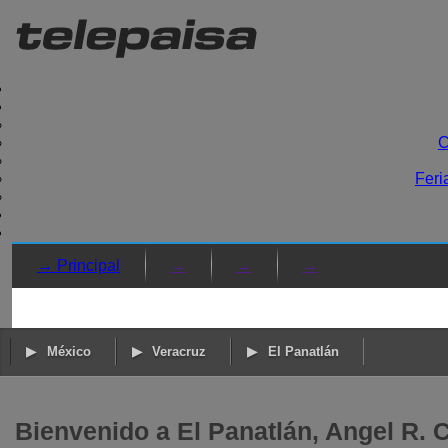
C
Feri
→ Principal
→
→
→
México
Veracruz
El Panatlán
Bienvenido a El Panatlán, Angel R. 