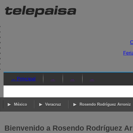
C
Feri
→ Principal
→
→
→
México
Veracruz
Rosendo Rodríguez Arroniz
Bienvenido a Rosendo Rodríguez Arr